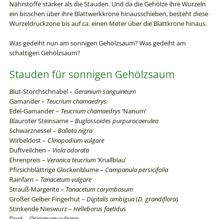
Nährstoffe stärker als die Stauden. Und da die Gehölze ihre Wurzeln
ein bisschen über ihre Blattwerkkrone hinausschieben, besteht diese
Wurzeldruckzone bis auf ca. einen Meter über die Blattkrone hinaus.
Was gedeiht nun am sonnigen Gehölzsaum? Was gedeiht am
schattigen Gehölzsaum?
Stauden für sonnigen Gehölzsaum
Blut-Storchschnabel –
Geranium sanguineum
Gamander –
Teucrium chamaedrys
Edel-Gamander –
Teucrium chamaedrys
‘Nanum’
Blauroter Steinsame –
Buglossoides purpurocaerulea
Schwarznessel –
Ballota nigra
Wirbeldost –
Clinopodium vulgare
Duftveilchen –
Viola odorata
Ehrenpreis –
Veronica teucrium
‘Knallblau’
Pfirsichblättrige Glockenblume –
Campanula persicifolia
Rainfarn –
Tanacetum vulgare
Strauß-Margerite –
Tanacetum corymbosum
Großer Gelber Fingerhut –
Digitalis ambigua
(
D. grandiflora
)
Stinkende Nieswurz –
Helleborus foetidus
Dost –
Origanum vulgare