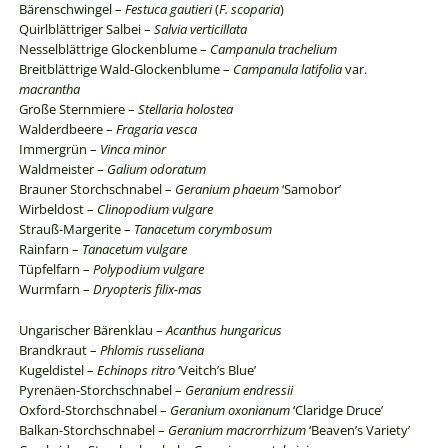
Bärenschwingel –
Festuca gautieri
(
F. scoparia
)
Quirlblättriger Salbei –
Salvia verticillata
Nesselblättrige Glockenblume –
Campanula trachelium
Breitblättrige Wald-Glockenblume –
Campanula latifolia
var.
macrantha
Große Sternmiere –
Stellaria holostea
Walderdbeere –
Fragaria vesca
Immergrün –
Vinca minor
Waldmeister –
Galium odoratum
Brauner Storchschnabel –
Geranium phaeum
‘Samobor’
Wirbeldost –
Clinopodium vulgare
Strauß-Margerite –
Tanacetum corymbosum
Rainfarn –
Tanacetum vulgare
Tüpfelfarn –
Polypodium vulgare
Wurmfarn –
Dryopteris filix-mas
Ungarischer Bärenklau –
Acanthus hungaricus
Brandkraut –
Phlomis russeliana
Kugeldistel –
Echinops ritro
‘Veitch’s Blue’
Pyrenäen-Storchschnabel –
Geranium endressii
Oxford-Storchschnabel –
Geranium oxonianum
‘Claridge Druce’
Balkan-Storchschnabel –
Geranium macrorrhizum
‘Beaven’s Variety’