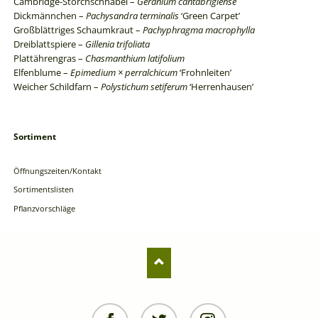
Cambridge-Storchschnabel –
Geranium cantabrigiense
Dickmännchen –
Pachysandra terminalis
‘Green Carpet’
Großblättriges Schaumkraut –
Pachyphragma macrophylla
Dreiblattspiere –
Gillenia trifoliata
Plattährengras –
Chasmanthium latifolium
Elfenblume –
Epimedium × perralchicum
‘Frohnleiten’
Weicher Schildfarn –
Polystichum setiferum
‘Herrenhausen’
Sortiment
Navigation
überspringen
Öffnungszeiten/Kontakt
Sortimentslisten
Pflanzvorschläge