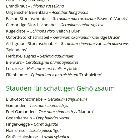
Brandkraut –
Phlomis russeliana
Ungarischer Bärenklau –
Acanthus hungaricus
Balkan-Storchschnabel –
Geranium macrorrhizum
‘Beaven’s Variety’
Cambridge-Storchschnabel –
Geranium cantabrigiense
Kugeldistel –
Echinops ritro
‘Veitch’s Blue’
Oxford-Storchschnabel –
Geranium oxonianum
‘Claridge Druce’
Aschgrauer Storchschnabel –
Geranium cinereum
var.
subcaulescens
‘Splendens’
Herbst-Blaugras –
Sesleria autumnalis
Bleiwurz –
Ceratostigma plumbaginoides
Lenzrose –
Helleborus orientalis
Hybride
Elfenblume –
Epimedium × perralchicum
‘Frohnleiten’
Stauden für schattigen Gehölzsaum
Blut-Storchschnabel –
Geranium sanguineum
Gamander –
Teucrium chamaedrys
Edel-Gamander –
Teucrium chamaedrys
‘Nanum’
Gedenkemein –
Omphalodes verna
Finger-Segge –
Carex digitata
Hainsimse –
Luzula pilosa
‘Igel’
Große Hainsimse –
Luzula sylvatica