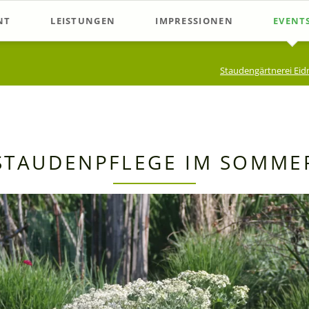
NT
LEISTUNGEN
IMPRESSIONEN
EVENT
listen
Beratung im Verkauf
Stauden-Verkauf
Samsta
Staudengärtnerei Ei
chläge
Beetplanung
Schaubeete in der Gärtnerei
Worksh
Gartenberatung
Staudenproduktion
Offene
Sonstig
STAUDENPFLEGE IM SOMME