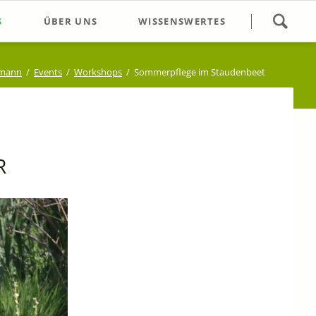
Navigation
S
ÜBER UNS
WISSENSWERTES
überspringen
gsführung
Öffnungszeiten/Kontakt
dmann
Events
Workshops
Sommerpflege im Staudenbeet
ops
Wir über uns
s Wochenende
Unser Gärtnerei-Team
e Termine
Eidmann Plus Ausflug
R